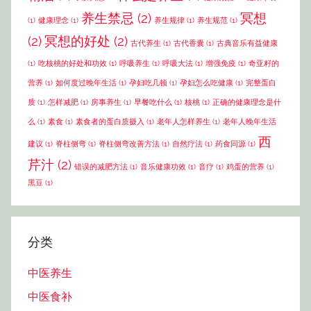
养生禁忌
(2)
冥想
(1)
健康理念
(1)
养生规律
(1)
养生规范
(1)
(2)
冥想的好处
(2)
古代养生
(1)
古代香囊
(1)
古典音乐有益健康
(1)
吃核桃的好处和功效
(1)
呼吸养生
(1)
呼吸大法
(1)
增强免疫
(1)
奇亚籽的
营养
(1)
如何度过晚年生活
(1)
孕妇吃几顿
(1)
孕妇怎么吃健康
(1)
完整蛋白
质
(1)
怎样减肥
(1)
房事养生
(1)
早餐吃什么
(1)
核桃
(1)
正确的健康理念是什
么
(1)
素食
(1)
素食者的蛋白质摄入
(1)
老年人怎样养生
(1)
老年人晚年生活
西
建议
(1)
脊柱侧弯
(1)
脊柱侧弯改善方法
(1)
自然疗法
(1)
药食同源
(1)
芹汁
(2)
错误的减肥方法
(1)
音乐健康功效
(1)
音疗
(1)
鸡蛋的营养
(1)
黑豆
(1)
分类
中医养生
中医食补