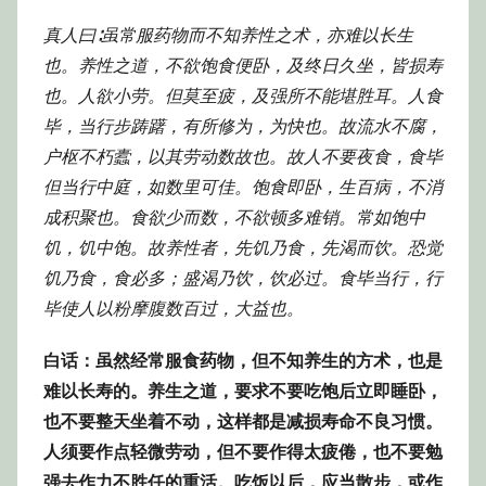
真人曰∶虽常服药物而不知养性之术，亦难以长生
也。养性之道，不欲饱食便卧，及终日久坐，皆损寿
也。人欲小劳。但莫至疲，及强所不能堪胜耳。人食
毕，当行步踌躇，有所修为，为快也。故流水不腐，
户枢不朽蠹，以其劳动数故也。故人不要夜食，食毕
但当行中庭，如数里可佳。饱食即卧，生百病，不消
成积聚也。食欲少而数，不欲顿多难销。常如饱中
饥，饥中饱。故养性者，先饥乃食，先渴而饮。恐觉
饥乃食，食必多；盛渴乃饮，饮必过。食毕当行，行
毕使人以粉摩腹数百过，大益也。
白话：虽然经常服食药物，但不知养生的方术，也是
难以长寿的。养生之道，要求不要吃饱后立即睡卧，
也不要整天坐着不动，这样都是减损寿命不良习惯。
人须要作点轻微劳动，但不要作得太疲倦，也不要勉
强去作力不胜任的重活。吃饭以后，应当散步，或作