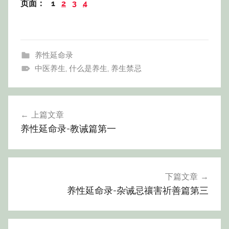
页面：
1
2
3
4
养性延命录
中医养生
,
什么是养生
,
养生禁忌
文
上篇文章
章
养性延命录-教诫篇第一
导
航
下篇文章
养性延命录-杂诫忌禳害祈善篇第三