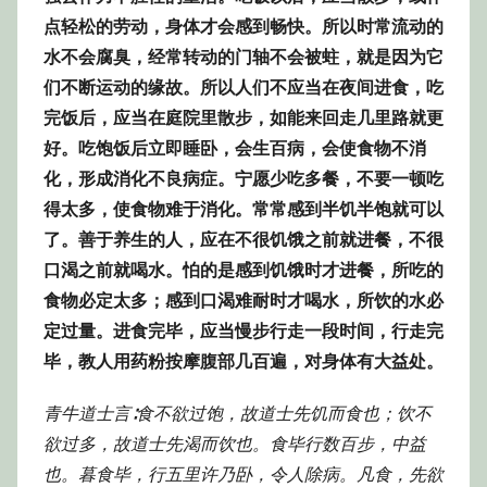
点轻松的劳动，身体才会感到畅快。所以时常流动的
水不会腐臭，经常转动的门轴不会被蛀，就是因为它
们不断运动的缘故。所以人们不应当在夜间进食，吃
完饭后，应当在庭院里散步，如能来回走几里路就更
好。吃饱饭后立即睡卧，会生百病，会使食物不消
化，形成消化不良病症。宁愿少吃多餐，不要一顿吃
得太多，使食物难于消化。常常感到半饥半饱就可以
了。善于养生的人，应在不很饥饿之前就进餐，不很
口渴之前就喝水。怕的是感到饥饿时才进餐，所吃的
食物必定太多；感到口渴难耐时才喝水，所饮的水必
定过量。进食完毕，应当慢步行走一段时间，行走完
毕，教人用药粉按摩腹部几百遍，对身体有大益处。
青牛道士言∶食不欲过饱，故道士先饥而食也；饮不
欲过多，故道士先渴而饮也。食毕行数百步，中益
也。暮食毕，行五里许乃卧，令人除病。凡食，先欲