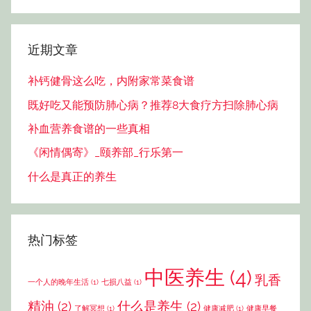
索
近期文章
补钙健骨这么吃，内附家常菜食谱
既好吃又能预防肺心病？推荐8大食疗方扫除肺心病
补血营养食谱的一些真相
《闲情偶寄》_颐养部_行乐第一
什么是真正的养生
热门标签
中医养生
(4)
乳香
一个人的晚年生活
(1)
七损八益
(1)
精油
(2)
什么是养生
(2)
了解冥想
(1)
健康减肥
(1)
健康早餐