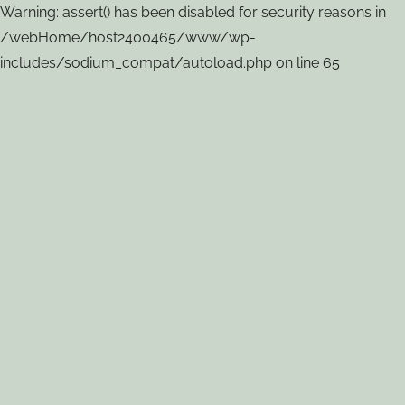
Warning: assert() has been disabled for security reasons in
/webHome/host2400465/www/wp-
includes/sodium_compat/autoload.php on line 65
跳
至
内
容