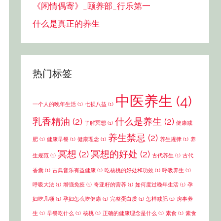
《闲情偶寄》_颐养部_行乐第一
什么是真正的养生
热门标签
中医养生
(4)
一个人的晚年生活
(1)
七损八益
(1)
乳香精油
(2)
什么是养生
(2)
了解冥想
(1)
健康减
养生禁忌
(2)
肥
(1)
健康早餐
(1)
健康理念
(1)
养生规律
(1)
养
冥想
(2)
冥想的好处
(2)
生规范
(1)
古代养生
(1)
古代
香囊
(1)
古典音乐有益健康
(1)
吃核桃的好处和功效
(1)
呼吸养生
(1)
呼吸大法
(1)
增强免疫
(1)
奇亚籽的营养
(1)
如何度过晚年生活
(1)
孕
妇吃几顿
(1)
孕妇怎么吃健康
(1)
完整蛋白质
(1)
怎样减肥
(1)
房事养
生
(1)
早餐吃什么
(1)
核桃
(1)
正确的健康理念是什么
(1)
素食
(1)
素食