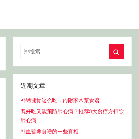
搜
索：
搜
索
近期文章
补钙健骨这么吃，内附家常菜食谱
既好吃又能预防肺心病？推荐8大食疗方扫除
肺心病
补血营养食谱的一些真相