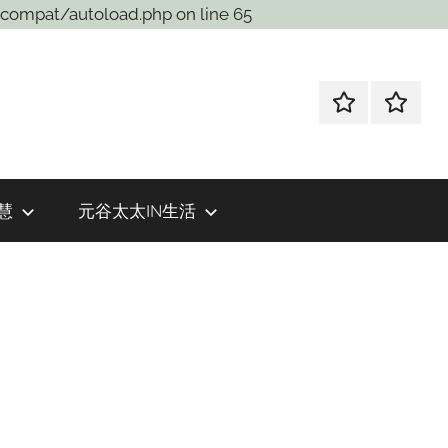
compat/autoload.php on line 65
weibo
wechat
慧
元谷太太IN生活