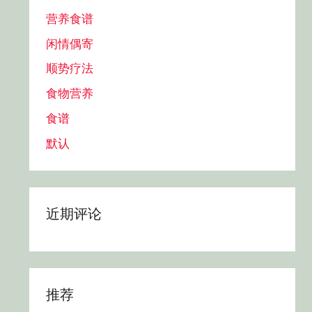
营养食谱
闲情偶寄
顺势疗法
食物营养
食谱
默认
近期评论
推荐