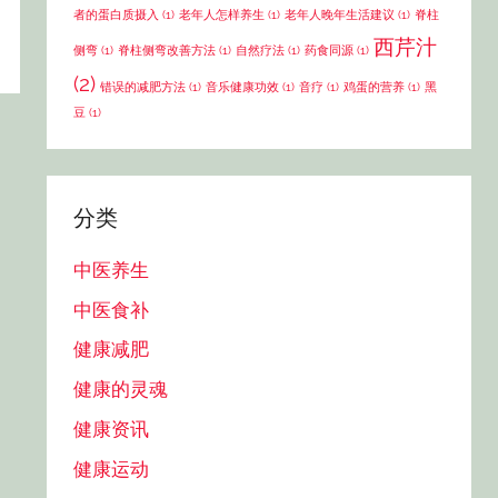
者的蛋白质摄入
(1)
老年人怎样养生
(1)
老年人晚年生活建议
(1)
脊柱
西芹汁
侧弯
(1)
脊柱侧弯改善方法
(1)
自然疗法
(1)
药食同源
(1)
(2)
错误的减肥方法
(1)
音乐健康功效
(1)
音疗
(1)
鸡蛋的营养
(1)
黑
豆
(1)
分类
中医养生
中医食补
健康减肥
健康的灵魂
健康资讯
健康运动