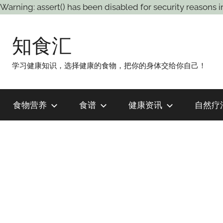
Warning: assert() has been disabled for security rea
跳
至
知食汇
内
容
学习健康知识，选择健康的食物，把你的身体交给你自己！
食物营养
食谱
健康资讯
自然疗