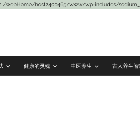
sons in /webHome/host2400465/www/wp-includes/sodium_
法
健康的灵魂
中医养生
古人养生智