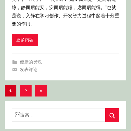
静，静而后能安，安而后能虑，虑而后能得。”也就
是说，入静在学习创作、开发智力过程中起着十分重
要的作用。
更多内容
健康的灵魂
发表评论
文
下
1
2
»
一
章
组
导
搜
文
航
索：
搜
章
索