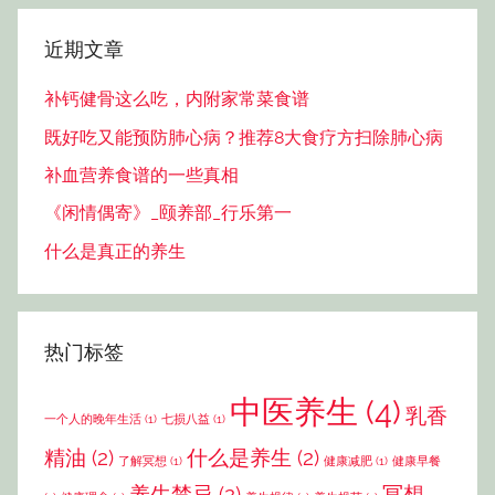
近期文章
补钙健骨这么吃，内附家常菜食谱
既好吃又能预防肺心病？推荐8大食疗方扫除肺心病
补血营养食谱的一些真相
《闲情偶寄》_颐养部_行乐第一
什么是真正的养生
热门标签
中医养生
(4)
乳香
一个人的晚年生活
(1)
七损八益
(1)
精油
(2)
什么是养生
(2)
了解冥想
(1)
健康减肥
(1)
健康早餐
养生禁忌
(2)
冥想