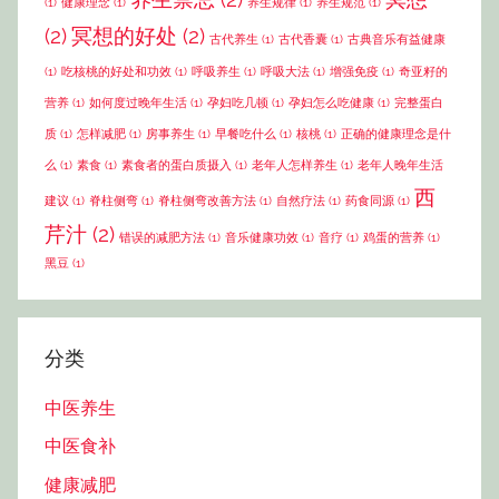
(1)
健康理念
(1)
养生规律
(1)
养生规范
(1)
(2)
冥想的好处
(2)
古代养生
(1)
古代香囊
(1)
古典音乐有益健康
(1)
吃核桃的好处和功效
(1)
呼吸养生
(1)
呼吸大法
(1)
增强免疫
(1)
奇亚籽的
营养
(1)
如何度过晚年生活
(1)
孕妇吃几顿
(1)
孕妇怎么吃健康
(1)
完整蛋白
质
(1)
怎样减肥
(1)
房事养生
(1)
早餐吃什么
(1)
核桃
(1)
正确的健康理念是什
么
(1)
素食
(1)
素食者的蛋白质摄入
(1)
老年人怎样养生
(1)
老年人晚年生活
西
建议
(1)
脊柱侧弯
(1)
脊柱侧弯改善方法
(1)
自然疗法
(1)
药食同源
(1)
芹汁
(2)
错误的减肥方法
(1)
音乐健康功效
(1)
音疗
(1)
鸡蛋的营养
(1)
黑豆
(1)
分类
中医养生
中医食补
健康减肥