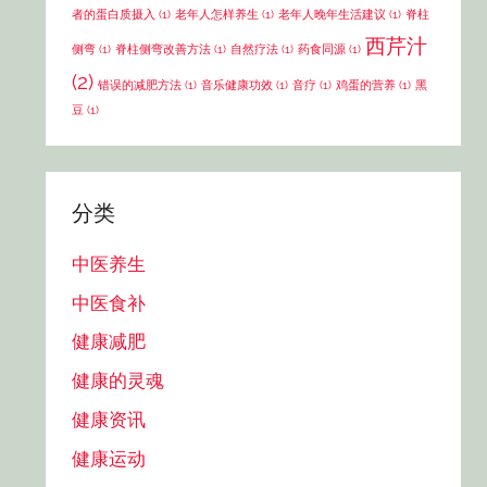
者的蛋白质摄入
(1)
老年人怎样养生
(1)
老年人晚年生活建议
(1)
脊柱
西芹汁
侧弯
(1)
脊柱侧弯改善方法
(1)
自然疗法
(1)
药食同源
(1)
(2)
错误的减肥方法
(1)
音乐健康功效
(1)
音疗
(1)
鸡蛋的营养
(1)
黑
豆
(1)
分类
中医养生
中医食补
健康减肥
健康的灵魂
健康资讯
健康运动