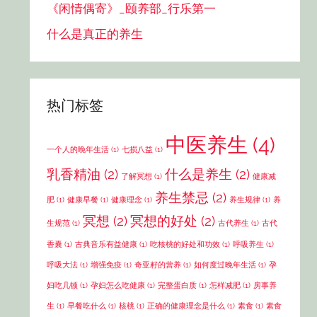
《闲情偶寄》_颐养部_行乐第一
什么是真正的养生
热门标签
中医养生
(4)
一个人的晚年生活
(1)
七损八益
(1)
乳香精油
(2)
什么是养生
(2)
了解冥想
(1)
健康减
养生禁忌
(2)
肥
(1)
健康早餐
(1)
健康理念
(1)
养生规律
(1)
养
冥想
(2)
冥想的好处
(2)
生规范
(1)
古代养生
(1)
古代
香囊
(1)
古典音乐有益健康
(1)
吃核桃的好处和功效
(1)
呼吸养生
(1)
呼吸大法
(1)
增强免疫
(1)
奇亚籽的营养
(1)
如何度过晚年生活
(1)
孕
妇吃几顿
(1)
孕妇怎么吃健康
(1)
完整蛋白质
(1)
怎样减肥
(1)
房事养
生
(1)
早餐吃什么
(1)
核桃
(1)
正确的健康理念是什么
(1)
素食
(1)
素食