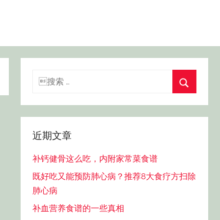
搜
索：
搜
索
近期文章
补钙健骨这么吃，内附家常菜食谱
既好吃又能预防肺心病？推荐8大食疗方扫除
肺心病
补血营养食谱的一些真相