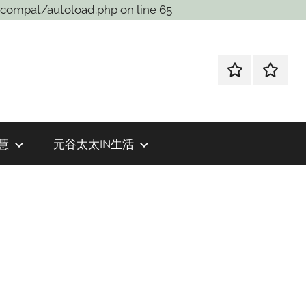
compat/autoload.php on line 65
weibo
wechat
慧
元谷太太IN生活