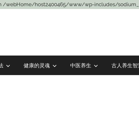
sons in /webHome/host2400465/www/wp-includes/sodium_
法
健康的灵魂
中医养生
古人养生智