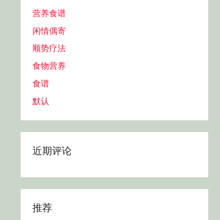
营养食谱
闲情偶寄
顺势疗法
食物营养
食谱
默认
近期评论
推荐