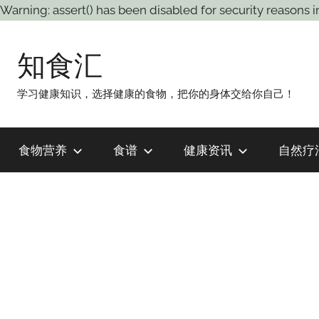
Warning: assert() has been disabled for security rea
跳
至
知食汇
内
容
学习健康知识，选择健康的食物，把你的身体交给你自己！
食物营养
食谱
健康资讯
自然疗