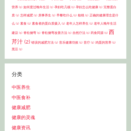
营养
(1)
如何度过晚年生活
(1)
孕妇吃几顿
(1)
孕妇怎么吃健康
(1)
完整蛋白
质
(1)
怎样减肥
(1)
房事养生
(1)
早餐吃什么
(1)
核桃
(1)
正确的健康理念是什
么
(1)
素食
(1)
素食者的蛋白质摄入
(1)
老年人怎样养生
(1)
老年人晚年生活
西
建议
(1)
脊柱侧弯
(1)
脊柱侧弯改善方法
(1)
自然疗法
(1)
药食同源
(1)
芹汁
(2)
错误的减肥方法
(1)
音乐健康功效
(1)
音疗
(1)
鸡蛋的营养
(1)
黑豆
(1)
分类
中医养生
中医食补
健康减肥
健康的灵魂
健康资讯