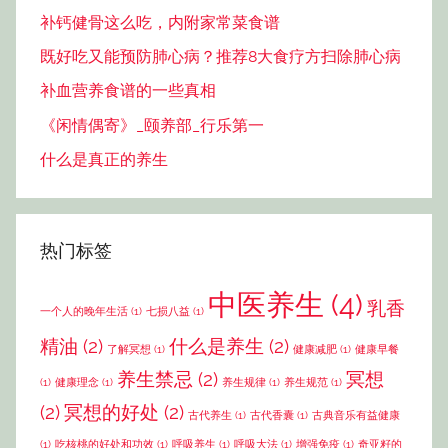
补钙健骨这么吃，内附家常菜食谱
既好吃又能预防肺心病？推荐8大食疗方扫除肺心病
补血营养食谱的一些真相
《闲情偶寄》_颐养部_行乐第一
什么是真正的养生
热门标签
中医养生
(4)
乳香
一个人的晚年生活
(1)
七损八益
(1)
精油
(2)
什么是养生
(2)
了解冥想
(1)
健康减肥
(1)
健康早餐
养生禁忌
(2)
冥想
(1)
健康理念
(1)
养生规律
(1)
养生规范
(1)
(2)
冥想的好处
(2)
古代养生
(1)
古代香囊
(1)
古典音乐有益健康
(1)
吃核桃的好处和功效
(1)
呼吸养生
(1)
呼吸大法
(1)
增强免疫
(1)
奇亚籽的